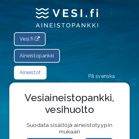
Vesi.fi
Aineistopankki
Aineistot
På svenska
Vesiaineistopankki,
vesihuolto
Suodata sisältöjä aineistotyypin
mukaan