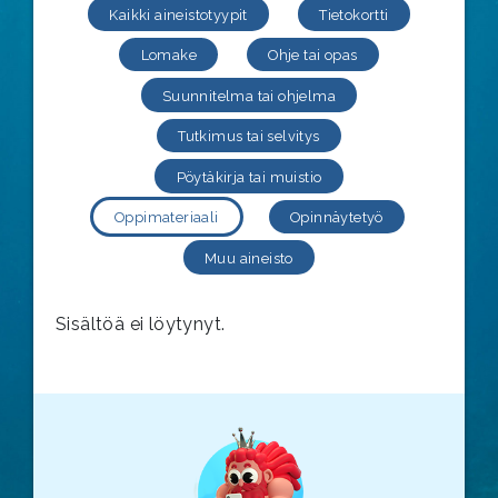
Kaikki aineistotyypit
Tietokortti
Lomake
Ohje tai opas
Suunnitelma tai ohjelma
Tutkimus tai selvitys
Pöytäkirja tai muistio
Oppimateriaali
Opinnäytetyö
Muu aineisto
Sisältöä ei löytynyt.