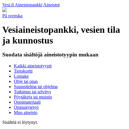
Vesi.fi
Aineistopankki
Aineistot
På svenska
Vesiaineistopankki, vesien tila
ja kunnostus
Suodata sisältöjä aineistotyypin mukaan
Kaikki aineistotyypit
Tietokortti
Lomake
Ohje tai opas
Suunnitelma tai ohjelma
Tutkimus tai selvitys
Pöytäkirja tai muistio
Oppimateriaali
Opinnäytetyö
Muu aineisto
Sisältöä ei löytynyt.