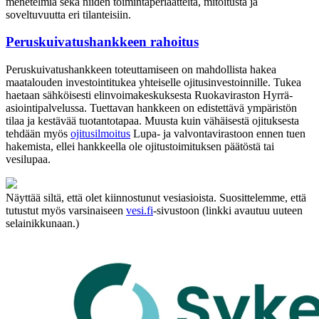
menetelmiä sekä niiden toimintaperiaatteita, mitoitusta ja
soveltuvuutta eri tilanteisiin.
Peruskuivatushankkeen rahoitus
Peruskuivatushankkeen toteuttamiseen on mahdollista hakea
maatalouden investointitukea yhteiselle ojitusinvestoinnille. Tukea
haetaan sähköisesti elinvoimakeskuksesta Ruokaviraston Hyrrä-
asiointipalvelussa. Tuettavan hankkeen on edistettävä ympäristön
tilaa ja kestävää tuotantotapaa. Muusta kuin vähäisestä ojituksesta
tehdään myös
ojitusilmoitus
Lupa- ja valvontavirastoon ennen tuen
hakemista, ellei hankkeella ole ojitustoimituksen päätöstä tai
vesilupaa.
Näyttää siltä, että olet kiinnostunut vesiasioista. Suosittelemme, että
tutustut myös varsinaiseen
vesi.fi
-sivustoon (linkki avautuu uuteen
selainikkunaan.)