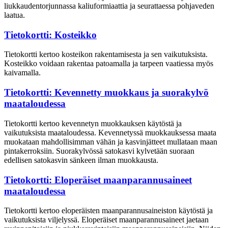
liukkaudentorjunnassa kaliuformiaattia ja seurattaessa pohjaveden
laatua.
Tietokortti: Kosteikko
Tietokortti kertoo kosteikon rakentamisesta ja sen vaikutuksista.
Kosteikko voidaan rakentaa patoamalla ja tarpeen vaatiessa myös
kaivamalla.
Tietokortti: Kevennetty muokkaus ja suorakylvö
maataloudessa
Tietokortti kertoo kevennetyn muokkauksen käytöstä ja
vaikutuksista maataloudessa. Kevennetyssä muokkauksessa maata
muokataan mahdollisimman vähän ja kasvinjätteet mullataan maan
pintakerroksiin. Suorakylvössä satokasvi kylvetään suoraan
edellisen satokasvin sänkeen ilman muokkausta.
Tietokortti: Eloperäiset maanparannusaineet
maataloudessa
Tietokortti kertoo eloperäisten maanparannusaineiston käytöstä ja
vaikutuksista viljelyssä. Eloperäiset maanparannusaineet jaetaan