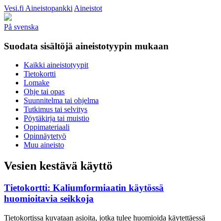
Vesi.fi
Aineistopankki
Aineistot
På svenska
Suodata sisältöjä aineistotyypin mukaan
Kaikki aineistotyypit
Tietokortti
Lomake
Ohje tai opas
Suunnitelma tai ohjelma
Tutkimus tai selvitys
Pöytäkirja tai muistio
Oppimateriaali
Opinnäytetyö
Muu aineisto
Vesien kestävä käyttö
Tietokortti: Kaliumformiaatin käytössä
huomioitavia seikkoja
Tietokortissa kuvataan asioita, jotka tulee huomioida käytettäessä