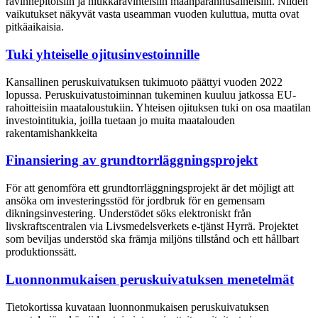
ravinnepitoisiin ja niukkaravinteisiin maanparannusaineisiin. Niiden
vaikutukset näkyvät vasta useamman vuoden kuluttua, mutta ovat
pitkäaikaisia.
Tuki yhteiselle ojitusinvestoinnille
Kansallinen peruskuivatuksen tukimuoto päättyi vuoden 2022
lopussa. Peruskuivatustoiminnan tukeminen kuuluu jatkossa EU-
rahoitteisiin maataloustukiin. Yhteisen ojituksen tuki on osa maatilan
investointitukia, joilla tuetaan jo muita maatalouden
rakentamishankkeita
Finansiering av grundtorrläggningsprojekt
För att genomföra ett grundtorrläggningsprojekt är det möjligt att
ansöka om investeringsstöd för jordbruk för en gemensam
dikningsinvestering. Understödet söks elektroniskt från
livskraftscentralen via Livsmedelsverkets e-tjänst Hyrrä. Projektet
som beviljas understöd ska främja miljöns tillstånd och ett hållbart
produktionssätt.
Luonnonmukaisen peruskuivatuksen menetelmät
Tietokortissa kuvataan luonnonmukaisen peruskuivatuksen