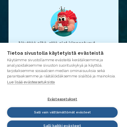
Näyttää siltä, että olet kiinnostunut
vesiasioista. Suosittelemme, että
Tietoa sivustolla käytetyistä evästeistä
tutustut myös varsinaiseen
vesi.fi
-
Käytämme sivustollamme evästeitä kerätäksemme ja
sivustoon (linkki avautuu uuteen
analysoidaksemme sivuston suorituskykyä ja käyttöä,
selainikkunaan.)
tarjotaksemme sosiaalisen median ominaisuuksia sekä
parantaaksemme ja räätälöidäksemme sisältöä ja mainoksia.
Lue lisää evästeasetuksista
Evästeasetukset
Salli vain välttämättömät evästeet
Salli kaikki evästeet