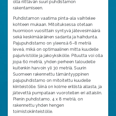
olla riittävän suuri puhdistamon
rakentamiseen.
Puhdistamon vaatima pinta-ala vaihtelee
kohteen mukaan. Mitoituksessa otetaan
huomioon vuosittain syntyvä jätevesimäärä
sekä keskimääräinen sadanta ja haihdunta.
Pajupuhdistamo on yleensä 6–8 metriä
leveä, mikä on optimaalinen mitta kuudelle
pajurivistölle ja jakoyksikölle. Pituutta voi olla
jopa 60 metriä, yhden perheen taloudelle
kuitenkin harvoin yli 30 metriä. Suurin
Suomeen rakennettu tämäntyyppinen
pajupuhdistamo on mitoitettu kuudelle
kiinteistölle. Siinä on kolme erillistä allasta, ja
jätevettä pumpataan vuorotellen eri altaisiin.
Pienin puhdistamo, 4 x 8 metriä, on
rakennettu yhden hengen
toimistokiinteistölle.