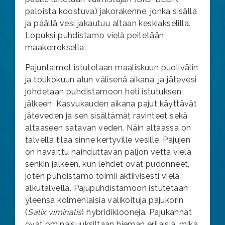
paloista koostuva) jakorakenne, jonka sisällä
ja päällä vesi jakautuu altaan keskiakselilla.
Lopuksi puhdistamo vielä peitetään
maakerroksella.
Pajuntaimet istutetaan maaliskuun puolivälin
ja toukokuun alun välisenä aikana, ja jätevesi
johdetaan puhdistamoon heti istutuksen
jälkeen. Kasvukauden aikana pajut käyttävät
jäteveden ja sen sisältämät ravinteet sekä
altaaseen satavan veden. Näin altaassa on
talvella tilaa sinne kertyville vesille. Pajujen
on havaittu haihduttavan paljon vettä vielä
senkin jälkeen, kun lehdet ovat pudonneet,
joten puhdistamo toimii aktiivisesti vielä
alkutalvella. Pajupuhdistamoon istutetaan
yleensä kolmenlaisia valikoituja pajukorin
(
Salix viminalis
) hybridiklooneja. Pajukannat
ovat ominaisuuksiltaan hieman erilaisia, mikä