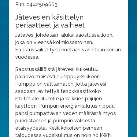
Puh. 0442509663
Jätevesien käsittelyn
periaatteet ja vaiheet
Jätevesi johdetaan aluksi saostussäiliöön,
joka on yleensä kolmiosastoinen.
Saostussäiliöt tyhjennetään vähintään kerran
vuodessa.
Saostussäiliöistä jätevesi kulkeutuu
painovoimaisesti pumppuyksikköön.
Pumppu on välttämätön, jotta jätevesi
saadaan levitettyä tehokkaasti koko
istutetulle alueelle ja kaikkien pajujen
käyttöön. Pumpun energiankulutus riippuu
paitsi pumpattavan veden määrästä myös
puhdistamon ja pumpun välisestä
etäisyydestä. Keskikokoisen perheen
taloudessa vuosikulutus on noin 30 kWh.