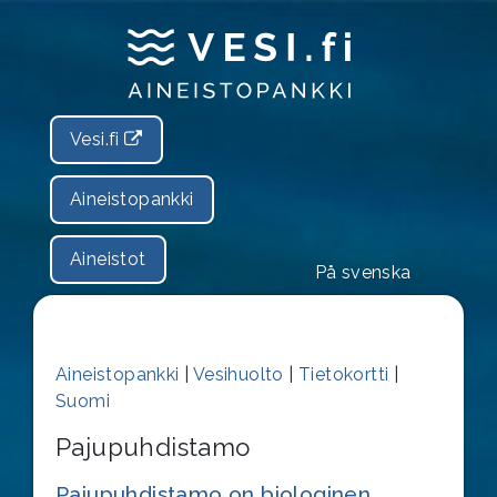
Vesi.fi
Aineistopankki
Aineistot
På svenska
Aineistopankki
|
Vesihuolto
|
Tietokortti
|
Suomi
Pajupuhdistamo
Pajupuhdistamo on biologinen