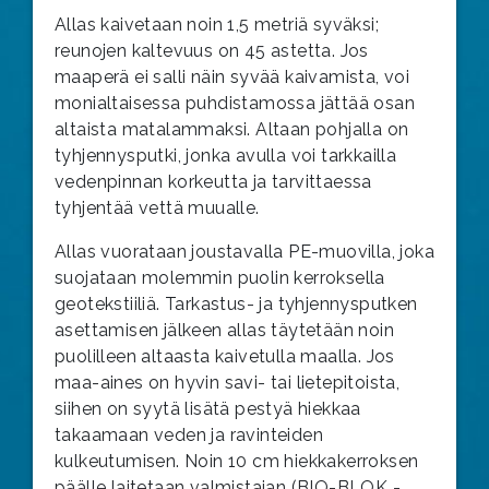
Allas kaivetaan noin 1,5 metriä syväksi;
reunojen kaltevuus on 45 astetta. Jos
maaperä ei salli näin syvää kaivamista, voi
monialtaisessa puhdistamossa jättää osan
altaista matalammaksi. Altaan pohjalla on
tyhjennysputki, jonka avulla voi tarkkailla
vedenpinnan korkeutta ja tarvittaessa
tyhjentää vettä muualle.
Allas vuorataan joustavalla PE-muovilla, joka
suojataan molemmin puolin kerroksella
geotekstiiliä. Tarkastus- ja tyhjennysputken
asettamisen jälkeen allas täytetään noin
puolilleen altaasta kaivetulla maalla. Jos
maa-aines on hyvin savi- tai lietepitoista,
siihen on syytä lisätä pestyä hiekkaa
takaamaan veden ja ravinteiden
kulkeutumisen. Noin 10 cm hiekkakerroksen
päälle laitetaan valmistajan (BIO-BLOK -