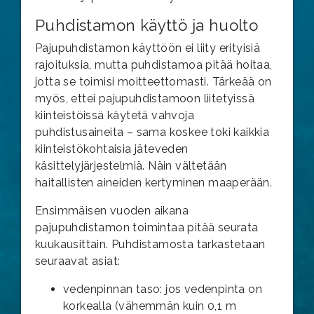
Puhdistamon käyttö ja huolto
Pajupuhdistamon käyttöön ei liity erityisiä
rajoituksia, mutta puhdistamoa pitää hoitaa,
jotta se toimisi moitteettomasti. Tärkeää on
myös, ettei pajupuhdistamoon liitetyissä
kiinteistöissä käytetä vahvoja
puhdistusaineita – sama koskee toki kaikkia
kiinteistökohtaisia jäteveden
käsittelyjärjestelmiä. Näin vältetään
haitallisten aineiden kertyminen maaperään.
Ensimmäisen vuoden aikana
pajupuhdistamon toimintaa pitää seurata
kuukausittain. Puhdistamosta tarkastetaan
seuraavat asiat:
vedenpinnan taso: jos vedenpinta on
korkealla (vähemmän kuin 0,1 m