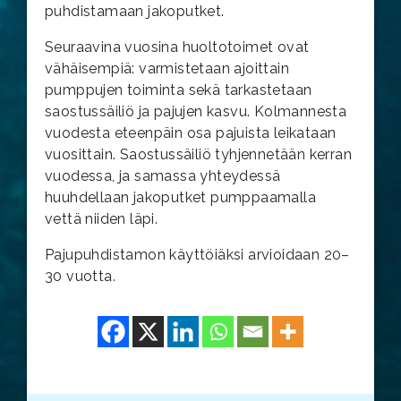
puhdistamaan jakoputket.
Seuraavina vuosina huoltotoimet ovat
vähäisempiä: varmistetaan ajoittain
pumppujen toiminta sekä tarkastetaan
saostussäiliö ja pajujen kasvu. Kolmannesta
vuodesta eteenpäin osa pajuista leikataan
vuosittain. Saostussäiliö tyhjennetään kerran
vuodessa, ja samassa yhteydessä
huuhdellaan jakoputket pumppaamalla
vettä niiden läpi.
Pajupuhdistamon käyttöiäksi arvioidaan 20–
30 vuotta.