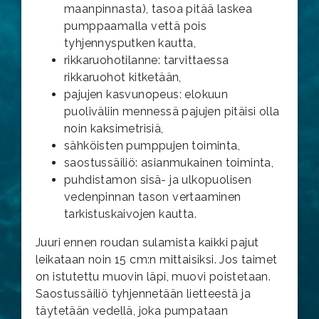
maanpinnasta), tasoa pitää laskea
pumppaamalla vettä pois
tyhjennysputken kautta,
rikkaruohotilanne: tarvittaessa
rikkaruohot kitketään,
pajujen kasvunopeus: elokuun
puoliväliin mennessä pajujen pitäisi olla
noin kaksimetrisiä,
sähköisten pumppujen toiminta,
saostussäiliö: asianmukainen toiminta,
puhdistamon sisä- ja ulkopuolisen
vedenpinnan tason vertaaminen
tarkistuskaivojen kautta.
Juuri ennen roudan sulamista kaikki pajut
leikataan noin 15 cm:n mittaisiksi. Jos taimet
on istutettu muovin läpi, muovi poistetaan.
Saostussäiliö tyhjennetään lietteestä ja
täytetään vedellä, joka pumpataan