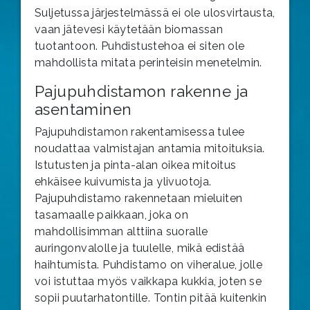
Suljetussa järjestelmässä ei ole ulosvirtausta,
vaan jätevesi käytetään biomassan
tuotantoon. Puhdistustehoa ei siten ole
mahdollista mitata perinteisin menetelmin.
Pajupuhdistamon rakenne ja
asentaminen
Pajupuhdistamon rakentamisessa tulee
noudattaa valmistajan antamia mitoituksia.
Istutusten ja pinta-alan oikea mitoitus
ehkäisee kuivumista ja ylivuotoja.
Pajupuhdistamo rakennetaan mieluiten
tasamaalle paikkaan, joka on
mahdollisimman alttiina suoralle
auringonvalolle ja tuulelle, mikä edistää
haihtumista. Puhdistamo on viheralue, jolle
voi istuttaa myös vaikkapa kukkia, joten se
sopii puutarhatontille. Tontin pitää kuitenkin