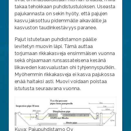
takaa tehokkaan puhdistustuloksen. Useasta
pajukannasta on sekin hyöty, että pajujen
kasvu jaksottuu pidemmälle aikavälille ja
kasvuston taudinkestävyys paranee.
Pajut istutetaan puhdistamon päälle
levitetyn muovin läpi. Tämä auttaa
torjumaan rikkakasveja ensimmäisen vuonna
sekä ohjaamaan runsassateisena kesänä
liikaveden kasvualustan ohi tyhjennysputkiin.
Myöhemmin rikkakasveja ei kasva pajukossa
enää haitaksi asti. Muovi voidaan poistaa
istutusta seuraavana vuonna.
Kuva: Pajupuhdistamo Oy