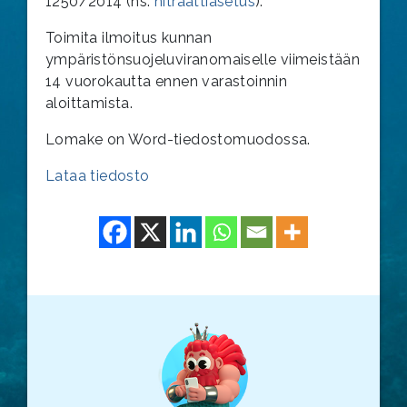
1250/2014 (ns.
nitraattiasetus
).
Toimita ilmoitus kunnan
ympäristönsuojeluviranomaiselle viimeistään
14 vuorokautta ennen varastoinnin
aloittamista.
Lomake on Word-tiedostomuodossa.
Lataa tiedosto