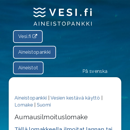
Vesi.fi
Aineistopankki
Aineistot
På svenska
Aineistopankki
|
Vesien kestävä käyttö
|
Lomake
|
Suomi
Aumausilmoituslomake
Tällä lomakkeella ilmoitat lannan tai