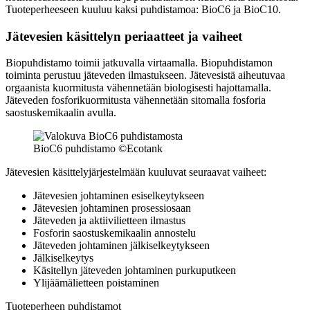
Tuoteperheeseen kuuluu kaksi puhdistamoa: BioC6 ja BioC10.
Jätevesien käsittelyn periaatteet ja vaiheet
Biopuhdistamo toimii jatkuvalla virtaamalla. Biopuhdistamon
toiminta perustuu jäteveden ilmastukseen. Jätevesistä aiheutuvaa
orgaanista kuormitusta vähennetään biologisesti hajottamalla.
Jäteveden fosforikuormitusta vähennetään sitomalla fosforia
saostuskemikaalin avulla.
BioC6 puhdistamo ©Ecotank
Jätevesien käsittelyjärjestelmään kuuluvat seuraavat vaiheet:
Jätevesien johtaminen esiselkeytykseen
Jätevesien johtaminen prosessiosaan
Jäteveden ja aktiivilietteen ilmastus
Fosforin saostuskemikaalin annostelu
Jäteveden johtaminen jälkiselkeytykseen
Jälkiselkeytys
Käsitellyn jäteveden johtaminen purkuputkeen
Ylijäämälietteen poistaminen
Tuoteperheen puhdistamot