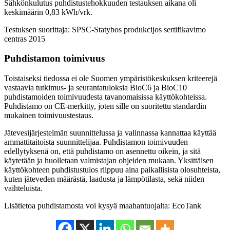
Sähkönkulutus puhdistustehokkuuden testauksen aikana oli
keskimäärin 0,83 kWh/vrk.
Testuksen suorittaja: SPSC-Statybos produkcijos sertifikavimo
centras 2015
Puhdistamon toimivuus
Toistaiseksi tiedossa ei ole Suomen ympäristökeskuksen kriteerejä
vastaavia tutkimus- ja seurantatuloksia BioC6 ja BioC10
puhdistamoiden toimivuudesta tavanomaisissa käyttökohteissa.
Puhdistamo on CE-merkitty, joten sille on suoritettu standardin
mukainen toimivuustestaus.
Jätevesijärjestelmän suunnittelussa ja valinnassa kannattaa käyttää
ammattitaitoista suunnittelijaa. Puhdistamon toimivuuden
edellytyksenä on, että puhdistamo on asennettu oikein, ja sitä
käytetään ja huolletaan valmistajan ohjeiden mukaan. Yksittäisen
käyttökohteen puhdistustulos riippuu aina paikallisista olosuhteista,
kuten jäteveden määrästä, laadusta ja lämpötilasta, sekä niiden
vaihteluista.
Lisätietoa puhdistamosta voi kysyä maahantuojalta: EcoTank