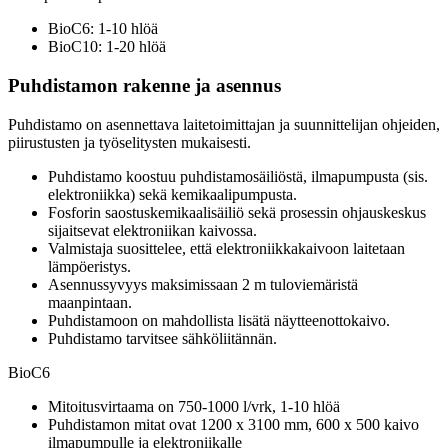
BioC6: 1-10 hlöä
BioC10: 1-20 hlöä
Puhdistamon rakenne ja asennus
Puhdistamo on asennettava laitetoimittajan ja suunnittelijan ohjeiden,
piirustusten ja työselitysten mukaisesti.
Puhdistamo koostuu puhdistamosäiliöstä, ilmapumpusta (sis.
elektroniikka) sekä kemikaalipumpusta.
Fosforin saostuskemikaalisäiliö sekä prosessin ohjauskeskus
sijaitsevat elektroniikan kaivossa.
Valmistaja suosittelee, että elektroniikkakaivoon laitetaan
lämpöeristys.
Asennussyvyys maksimissaan 2 m tuloviemäristä
maanpintaan.
Puhdistamoon on mahdollista lisätä näytteenottokaivo.
Puhdistamo tarvitsee sähköliitännän.
BioC6
Mitoitusvirtaama on 750-1000 l/vrk, 1-10 hlöä
Puhdistamon mitat ovat 1200 x 3100 mm, 600 x 500 kaivo
ilmapumpulle ja elektroniikalle