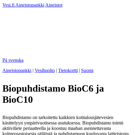
Vesi.fi
Aineistopankki
Aineistot
På svenska
Aineistopankki
|
Vesihuolto
|
Tietokortti
|
Suomi
Biopuhdistamo BioC6 ja
BioC10
Biopuhdistamo on tarkoitettu kaikkien kotitalousjätevesien
käsittelyyn ympärivuotisessa asutuksessa. Biopuhdistamo toimii
aktiiviliete periaatteella ja koostuu maahan asennettavasta
kolmeosastoisesta säiliöstä ja puhdistamoon kuuluvasta laitteistosta.