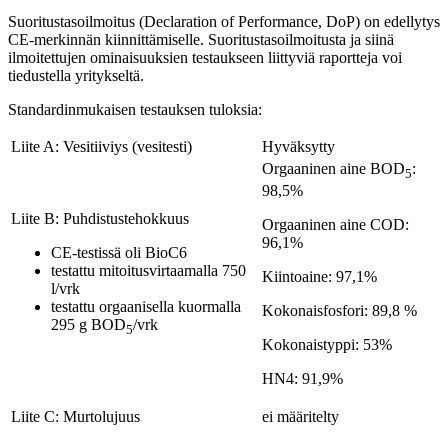
Suoritustasoilmoitus (Declaration of Performance, DoP) on edellytys
CE-merkinnän kiinnittämiselle. Suoritustasoilmoitusta ja siinä
ilmoitettujen ominaisuuksien testaukseen liittyviä raportteja voi
tiedustella yritykseltä.
Standardinmukaisen testauksen tuloksia:
Liite A: Vesitiiviys (vesitesti)
Hyväksytty
Orgaaninen aine BOD
:
5
98,5%
Liite B: Puhdistustehokkuus
Orgaaninen aine COD:
96,1%
CE-testissä oli BioC6
testattu mitoitusvirtaamalla 750
Kiintoaine: 97,1%
l/vrk
testattu orgaanisella kuormalla
Kokonaisfosfori: 89,8 %
295 g BOD
/vrk
5
Kokonaistyppi: 53%
HN4: 91,9%
Liite C: Murtolujuus
ei määritelty