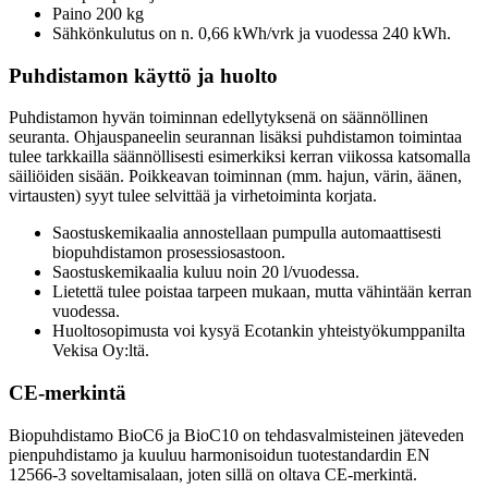
Paino 200 kg
Sähkönkulutus on n. 0,66 kWh/vrk ja vuodessa 240 kWh.
Puhdistamon käyttö ja huolto
Puhdistamon hyvän toiminnan edellytyksenä on säännöllinen
seuranta. Ohjauspaneelin seurannan lisäksi puhdistamon toimintaa
tulee tarkkailla säännöllisesti esimerkiksi kerran viikossa katsomalla
säiliöiden sisään. Poikkeavan toiminnan (mm. hajun, värin, äänen,
virtausten) syyt tulee selvittää ja virhetoiminta korjata.
Saostuskemikaalia annostellaan pumpulla automaattisesti
biopuhdistamon prosessiosastoon.
Saostuskemikaalia kuluu noin 20 l/vuodessa.
Lietettä tulee poistaa tarpeen mukaan, mutta vähintään kerran
vuodessa.
Huoltosopimusta voi kysyä Ecotankin yhteistyökumppanilta
Vekisa Oy:ltä.
CE-merkintä
Biopuhdistamo BioC6 ja BioC10 on tehdasvalmisteinen jäteveden
pienpuhdistamo ja kuuluu harmonisoidun tuotestandardin EN
12566-3 soveltamisalaan, joten sillä on oltava CE-merkintä.