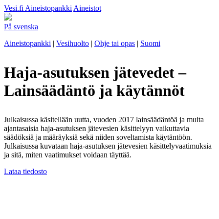
Vesi.fi
Aineistopankki
Aineistot
På svenska
Aineistopankki
|
Vesihuolto
|
Ohje tai opas
|
Suomi
Haja-asutuksen jätevedet –
Lainsäädäntö ja käytännöt
Julkaisussa käsitellään uutta, vuoden 2017 lainsäädäntöä ja muita
ajantasaisia haja-asutuksen jätevesien käsittelyyn vaikuttavia
säädöksiä ja määräyksiä sekä niiden soveltamista käytäntöön.
Julkaisussa kuvataan haja-asutuksen jätevesien käsittelyvaatimuksia
ja sitä, miten vaatimukset voidaan täyttää.
Lataa tiedosto