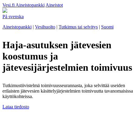
Vesi.fi
Aineistopankki
Aineistot
På svenska
Aineistopankki
|
Vesihuolto
|
Tutkimus tai selvitys
|
Suomi
Haja-asutuksen jätevesien
koostumus ja
jätevesijärjestelmien toimivuus
Tutkimustiivistelmä toimivuusseurannasta, joka selvittää useiden
erilaisten jätevesien käsittelyjärjestelmien toimivuutta tavanomaisissa
käyttökohteissa.
Lataa tiedosto