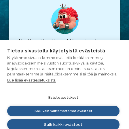
Näyttää siltä, että olet kiinnostunut
vesiasioista. Suosittelemme, että
Tietoa sivustolla käytetyistä evästeistä
tutustut myös varsinaiseen
vesi.fi
-
Käytämme sivustollamme evästeitä kerätäksemme ja
sivustoon (linkki avautuu uuteen
analysoidaksemme sivuston suorituskykyä ja käyttöä,
selainikkunaan.)
tarjotaksemme sosiaalisen median ominaisuuksia sekä
parantaaksemme ja räätälöidäksemme sisältöä ja mainoksia.
Lue lisää evästeasetuksista
Evästeasetukset
Salli vain välttämättömät evästeet
Salli kaikki evästeet