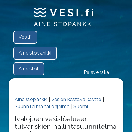
Vesi.fi
Aineistopankki
Aineistot
På svenska
Aineistopankki
|
Vesien kestävä käyttö
|
Suunnitelma tai ohjelma
|
Suomi
Ivalojoen vesistöalueen
tulvariskien hallintasuunnitelma