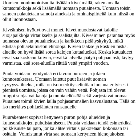
Uomien monimuotoisuutta lisätään kiveämällä, rakentamalla
kutusoraikkoja sekä lisäämällä uomaan puuainesta. Uomaan toisin
sanoen palautetaan samoja aineksia ja ominaispiirteitä kuin niissä on
ollut luonnostaan.
Kiveämisen hyödyt ovat monet. Kivet muodostavat kaloille
suojapaikkoja virtaukselta ja saalistajilta. Kiveäminen parantaa myös
uomassa olevan puuaineksen ja karikkeen pidätyskykyä, mikä
edistää pohjaeläimistön elinoloja. Kivien taakse ja koskien niska-
alueille on hyvä lisätä soraa kalojen kutualueiksi. Koska kutualueet
eivät saa koskaan kuivua, eivätkä talvella jäätyä pohjaan asti, täytyy
varmistaa, että sora-alueilla riittää vettä ympäri vuoden.
Puuta voidaan hyödyntää eri tavoin purojen ja jokien
kunnostuksessa. Uomaan laitetut puut lisäävät uoman
syvyysvaihtelua, millä on iso merkitys elintilan luojana erityisesti
pienissä uomissa, joissa on vain vähän vettä. Pohjasta irti olevat
rungot suojaavat kaloja ja muuta eliöstöä sekä varjostavat uomaa.
Puuaines toimii kivien lailla pohjasammalien kasvualustana. Tällä on
iso merkitys pohjaeläinten runsaudelle.
Puurakenteet sopivat liettyneen puron pohja-alueiden ja
kutusoraikkojen puhdistamiseen. Puusta voidaan tehdä esimerkiksi
poikkisuiste tai pato, jonka alitse virtaus pakotetaan kokonaan tai
osittain. Voimistunut virta saa uomaan kertyneen hienojakoisen