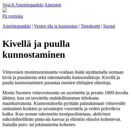
Vesi.fi
Aineistopankki
Aineistot
På svenska
Aineistopankki
|
Vesien tila ja kunnostus
|
Tietokortti
|
Suomi
Kivellä ja puulla
kunnostaminen
Virtavesien monimuotoisuutta voidaan lisätä sijoittamalla uomaan
kiviä ja puuainesta sekä rakentamalla kutusoraikkoja. Kivellä ja
puulla kunnostaminen parantaa monien eliölajien elinoloja.
Monia Suomen virtavesiuomia on suoristettu ja perattu 1800-luvulta
lähtien, kun on tavoiteltu mahdollisimman tehokasta
maankuivatusta. Kunnostuksella pyritään palauttamaan virtavesille
ominainen koskien ja suvantojen vuorottelu ja veden polveileva
kulku. Kun uoman rakennetta monipuolistetaan, aktiivisen
mikrobibiofilmin pinta-ala kasvaa ja eliöstön elinolot kohenevat.
Samalla puro- tai jokimaisema kohenee.