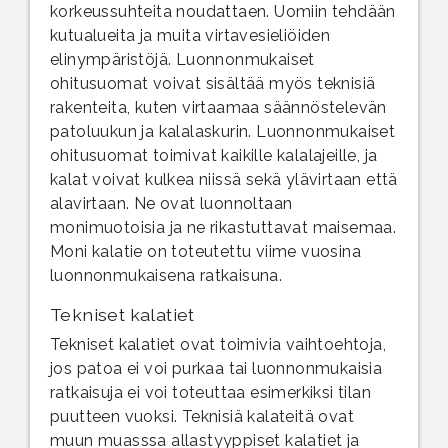
korkeussuhteita noudattaen. Uomiin tehdään
kutualueita ja muita virtavesieliöiden
elinympäristöjä. Luonnonmukaiset
ohitusuomat voivat sisältää myös teknisiä
rakenteita, kuten virtaamaa säännöstelevän
patoluukun ja kalalaskurin. Luonnonmukaiset
ohitusuomat toimivat kaikille kalalajeille, ja
kalat voivat kulkea niissä sekä ylävirtaan että
alavirtaan. Ne ovat luonnoltaan
monimuotoisia ja ne rikastuttavat maisemaa.
Moni kalatie on toteutettu viime vuosina
luonnonmukaisena ratkaisuna.
Tekniset kalatiet
Tekniset kalatiet ovat toimivia vaihtoehtoja,
jos patoa ei voi purkaa tai luonnonmukaisia
ratkaisuja ei voi toteuttaa esimerkiksi tilan
puutteen vuoksi. Teknisiä kalateitä ovat
muun muasssa allastyyppiset kalatiet ja