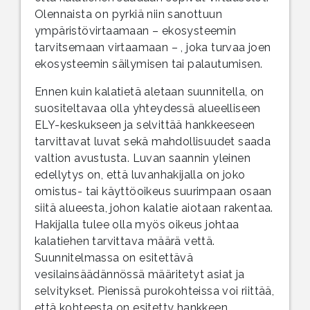
Olennaista on pyrkiä niin sanottuun
ympäristövirtaamaan – ekosysteemin
tarvitsemaan virtaamaan – , joka turvaa joen
ekosysteemin säilymisen tai palautumisen.
Ennen kuin kalatietä aletaan suunnitella, on
suositeltavaa olla yhteydessä alueelliseen
ELY-keskukseen ja selvittää hankkeeseen
tarvittavat luvat sekä mahdollisuudet saada
valtion avustusta. Luvan saannin yleinen
edellytys on, että luvanhakijalla on joko
omistus- tai käyttöoikeus suurimpaan osaan
siitä alueesta, johon kalatie aiotaan rakentaa.
Hakijalla tulee olla myös oikeus johtaa
kalatiehen tarvittava määrä vettä.
Suunnitelmassa on esitettävä
vesilainsäädännössä määritetyt asiat ja
selvitykset. Pienissä purokohteissa voi riittää,
että kohteesta on esitetty hankkeen