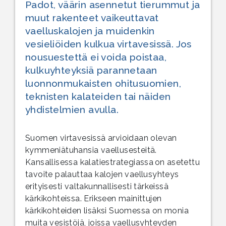
Padot, väärin asennetut tierummut ja
muut rakenteet vaikeuttavat
vaelluskalojen ja muidenkin
vesieliöiden kulkua virtavesissä. Jos
nousuestettä ei voida poistaa,
kulkuyhteyksiä parannetaan
luonnonmukaisten ohitusuomien,
teknisten kalateiden tai näiden
yhdistelmien avulla.
Suomen virtavesissä arvioidaan olevan
kymmeniätuhansia vaellusesteitä.
Kansallisessa kalatiestrategiassa on asetettu
tavoite palauttaa kalojen vaellusyhteys
erityisesti valtakunnallisesti tärkeissä
kärkikohteissa. Erikseen mainittujen
kärkikohteiden lisäksi Suomessa on monia
muita vesistöjä, joissa vaellusyhteyden