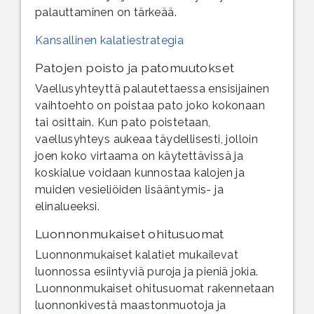
palauttaminen on tärkeää.
Kansallinen kalatiestrategia
Patojen poisto ja patomuutokset
Vaellusyhteyttä palautettaessa ensisijainen
vaihtoehto on poistaa pato joko kokonaan
tai osittain. Kun pato poistetaan,
vaellusyhteys aukeaa täydellisesti, jolloin
joen koko virtaama on käytettävissä ja
koskialue voidaan kunnostaa kalojen ja
muiden vesieliöiden lisääntymis- ja
elinalueeksi.
Luonnonmukaiset ohitusuomat
Luonnonmukaiset kalatiet mukailevat
luonnossa esiintyviä puroja ja pieniä jokia.
Luonnonmukaiset ohitusuomat rakennetaan
luonnonkivestä maastonmuotoja ja