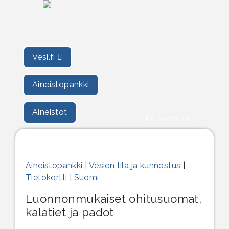
Vesi.fi
Aineistopankki
Aineistot
På svenska
Aineistopankki
|
Vesien tila ja kunnostus
|
Tietokortti
|
Suomi
Luonnonmukaiset ohitusuomat,
kalatiet ja padot