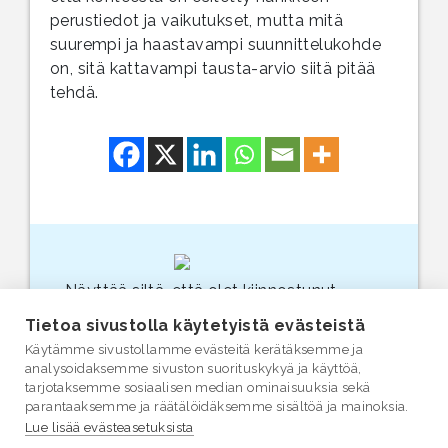
perustiedot ja vaikutukset, mutta mitä
suurempi ja haastavampi suunnittelukohde
on, sitä kattavampi tausta-arvio siitä pitää
tehdä.
Näyttää siltä, että olet kiinnostunut
vesiasioista. Suosittelemme, että
Tietoa sivustolla käytetyistä evästeistä
tutustut myös varsinaiseen
vesi.fi
-
Käytämme sivustollamme evästeitä kerätäksemme ja
sivustoon (linkki avautuu uuteen
analysoidaksemme sivuston suorituskykyä ja käyttöä,
selainikkunaan.)
tarjotaksemme sosiaalisen median ominaisuuksia sekä
parantaaksemme ja räätälöidäksemme sisältöä ja mainoksia.
Lue lisää evästeasetuksista