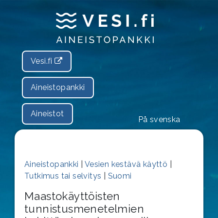
Vesi.fi
Aineistopankki
Aineistot
På svenska
Aineistopankki
|
Vesien kestävä käyttö
|
Tutkimus tai selvitys
|
Suomi
Maastokäyttöisten
tunnistusmenetelmien