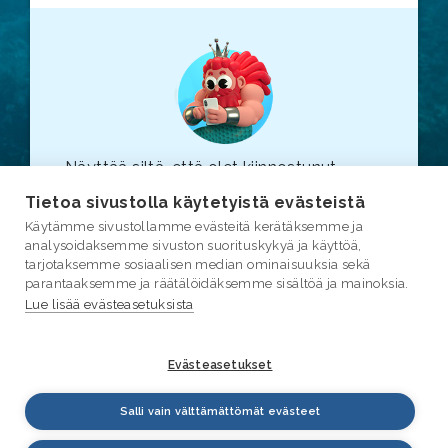
Näyttää siltä, että olet kiinnostunut
vesiasioista. Suosittelemme, että
Tietoa sivustolla käytetyistä evästeistä
tutustut myös varsinaiseen
vesi.fi
-
Käytämme sivustollamme evästeitä kerätäksemme ja
sivustoon (linkki avautuu uuteen
analysoidaksemme sivuston suorituskykyä ja käyttöä,
selainikkunaan.)
tarjotaksemme sosiaalisen median ominaisuuksia sekä
parantaaksemme ja räätälöidäksemme sisältöä ja mainoksia.
Lue lisää evästeasetuksista
Evästeasetukset
Salli vain välttämättömät evästeet