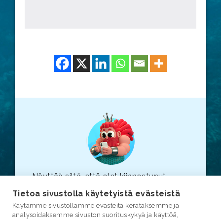
Näyttää siltä, että olet kiinnostunut
vesiasioista. Suosittelemme, että
Tietoa sivustolla käytetyistä evästeistä
tutustut myös varsinaiseen
vesi.fi
-
Käytämme sivustollamme evästeitä kerätäksemme ja
sivustoon (linkki avautuu uuteen
analysoidaksemme sivuston suorituskykyä ja käyttöä,
selainikkunaan.)