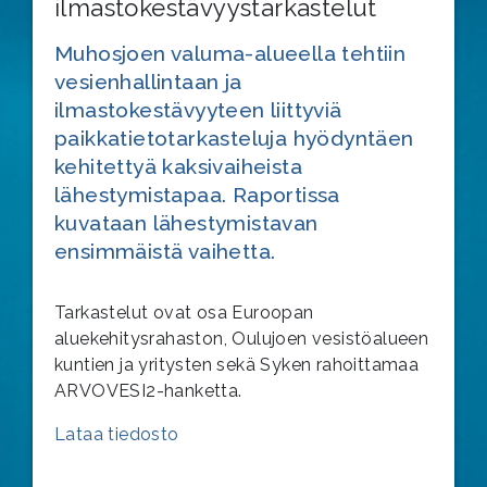
ilmastokestävyystarkastelut
Muhosjoen valuma-alueella tehtiin
vesienhallintaan ja
ilmastokestävyyteen liittyviä
paikkatietotarkasteluja hyödyntäen
kehitettyä kaksivaiheista
lähestymistapaa. Raportissa
kuvataan lähestymistavan
ensimmäistä vaihetta.
Tarkastelut ovat osa Euroopan
aluekehitysrahaston, Oulujoen vesistöalueen
kuntien ja yritysten sekä Syken rahoittamaa
ARVOVESI2-hanketta.
Lataa tiedosto