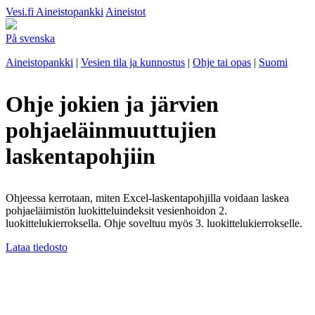
Vesi.fi
Aineistopankki
Aineistot
På svenska
Aineistopankki
|
Vesien tila ja kunnostus
|
Ohje tai opas
|
Suomi
Ohje jokien ja järvien
pohjaeläinmuuttujien
laskentapohjiin
Ohjeessa kerrotaan, miten Excel-laskentapohjilla voidaan laskea
pohjaeläimistön luokitteluindeksit vesienhoidon 2.
luokittelukierroksella. Ohje soveltuu myös 3. luokittelukierrokselle.
Lataa tiedosto