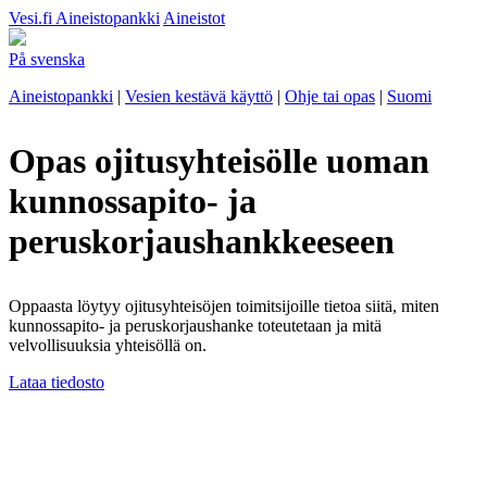
Vesi.fi
Aineistopankki
Aineistot
På svenska
Aineistopankki
|
Vesien kestävä käyttö
|
Ohje tai opas
|
Suomi
Opas ojitusyhteisölle uoman
kunnossapito- ja
peruskorjaushankkeeseen
Oppaasta löytyy ojitusyhteisöjen toimitsijoille tietoa siitä, miten
kunnossapito- ja peruskorjaushanke toteutetaan ja mitä
velvollisuuksia yhteisöllä on.
Lataa tiedosto