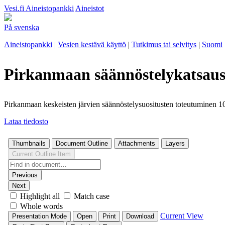
Vesi.fi
Aineistopankki
Aineistot
På svenska
Aineistopankki
|
Vesien kestävä käyttö
|
Tutkimus tai selvitys
|
Suomi
Pirkanmaan säännöstelykatsaus
Pirkanmaan keskeisten järvien säännöstelysuositusten toteutuminen 
Lataa tiedosto