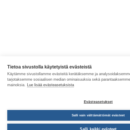
Tietoa sivustolla käytetyistä evästeistä
Käytämme sivustollamme evästeitä kerätäksemme ja analysoidaksemme s
tarjotaksemme sosiaalisen median ominaisuuksia sekä parantaaksemme 
mainoksia.
Lue lisää evästeasetuksista
Evästeasetukset
Salli vain välttämättömät evästeet
Salli kaikki evästeet