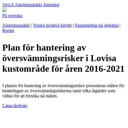
Vesi.fi
Aineistopankki
Aineistot
På svenska
Aineistopankki
|
Vesien kestävä käyttö
|
Suunnitelma tai ohjelma
|
Ruotsi
Plan för hantering av
översvämningsrisker i Lovisa
kustområde för åren 2016-2021
I planen för hantering av översvämningsrisker presenteras målen för
hanteringen av översvämningsriskerna samt vilka åtgärder som
vidtas för att försöka nå målen.
Lataa tiedosto