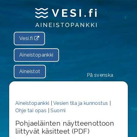
Vesi.fi
Aineistopankki
Aineistot
På svenska
Aineistopankki
|
Vesien tila ja kunnostus
|
Ohje tai opas
|
Suomi
Pohjaeläinten näytteenottoon
liittyvät käsitteet (PDF)