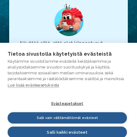
Näyttää siltä, että olet kiinnostunut
vesiasioista. Suosittelemme, että
Tietoa sivustolla käytetyistä evästeistä
tutustut myös varsinaiseen
vesi.fi
-
Käytämme sivustollamme evästeitä kerätäksemme ja
sivustoon (linkki avautuu uuteen
analysoidaksemme sivuston suorituskykyä ja käyttöä,
selainikkunaan.)
tarjotaksemme sosiaalisen median ominaisuuksia sekä
parantaaksemme ja räätälöidäksemme sisältöä ja mainoksia.
Lue lisää evästeasetuksista
Evästeasetukset
Salli vain välttämättömät evästeet
Salli kaikki evästeet