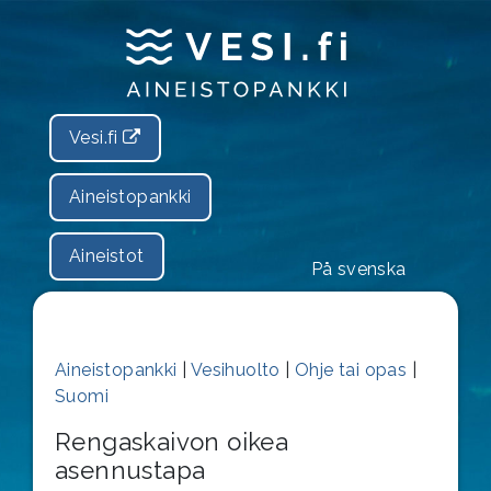
Vesi.fi
Aineistopankki
Aineistot
På svenska
Aineistopankki
|
Vesihuolto
|
Ohje tai opas
|
Suomi
Rengaskaivon oikea
asennustapa