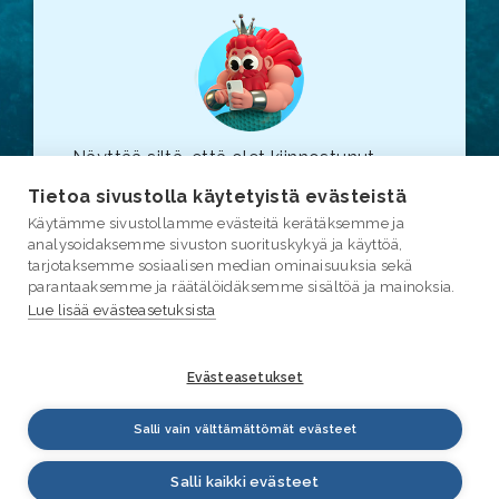
Näyttää siltä, että olet kiinnostunut
vesiasioista. Suosittelemme, että
Tietoa sivustolla käytetyistä evästeistä
tutustut myös varsinaiseen
vesi.fi
-
Käytämme sivustollamme evästeitä kerätäksemme ja
sivustoon (linkki avautuu uuteen
analysoidaksemme sivuston suorituskykyä ja käyttöä,
selainikkunaan.)
tarjotaksemme sosiaalisen median ominaisuuksia sekä
parantaaksemme ja räätälöidäksemme sisältöä ja mainoksia.
Lue lisää evästeasetuksista
Evästeasetukset
Salli vain välttämättömät evästeet
Salli kaikki evästeet