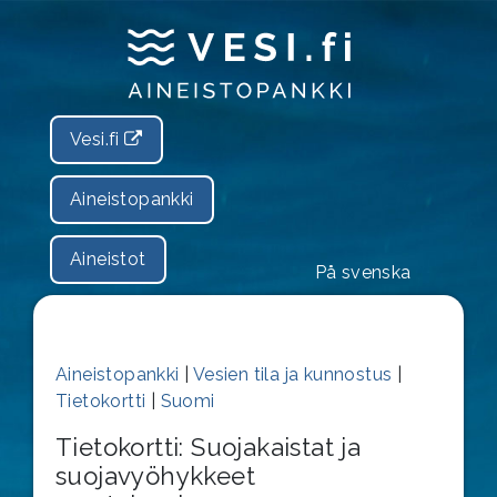
Vesi.fi
Aineistopankki
Aineistot
På svenska
Aineistopankki
|
Vesien tila ja kunnostus
|
Tietokortti
|
Suomi
Tietokortti: Suojakaistat ja
suojavyöhykkeet