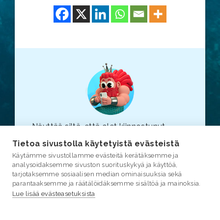
Näyttää siltä, että olet kiinnostunut
vesiasioista. Suosittelemme, että
Tietoa sivustolla käytetyistä evästeistä
tutustut myös varsinaiseen
vesi.fi
-
Käytämme sivustollamme evästeitä kerätäksemme ja
sivustoon (linkki avautuu uuteen
analysoidaksemme sivuston suorituskykyä ja käyttöä,
selainikkunaan.)
tarjotaksemme sosiaalisen median ominaisuuksia sekä
parantaaksemme ja räätälöidäksemme sisältöä ja mainoksia.
Lue lisää evästeasetuksista