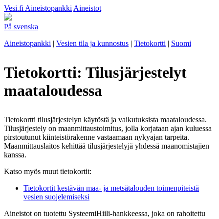
Vesi.fi
Aineistopankki
Aineistot
På svenska
Aineistopankki
|
Vesien tila ja kunnostus
|
Tietokortti
|
Suomi
Tietokortti: Tilusjärjestelyt
maataloudessa
Tietokortti tilusjärjestelyn käytöstä ja vaikutuksista maataloudessa.
Tilusjärjestely on maanmittaustoimitus, jolla korjataan ajan kuluessa
pirstoutunut kiinteistörakenne vastaamaan nykyajan tarpeita.
Maanmittauslaitos kehittää tilusjärjestelyjä yhdessä maanomistajien
kanssa.
Katso myös muut tietokortit:
Tietokortit kestävän maa- ja metsätalouden toimenpiteistä
vesien suojelemiseksi
Aineistot on tuotettu SysteemiHiili-hankkeessa, joka on rahoitettu