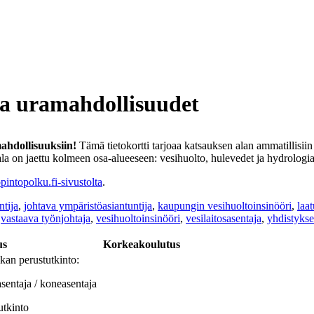
 ja uramahdollisuudet
ahdollisuuksiin!
Tämä tietokortti tarjoaa katsauksen alan ammatillisiin
siala on jaettu kolmeen osa-alueeseen: vesihuolto, hulevedet ja hydrologi
pintopolku.fi-sivustolta
.
ntija
,
johtava ympäristöasiantuntija
,
kaupungin vesihuoltoinsinööri
,
laa
,
vastaava työnjohtaja
,
vesihuoltoinsinööri
,
vesilaitosasentaja
,
yhdistykse
us
Korkeakoulutus
kan perustutkinto:
sentaja / koneasentaja
utkinto