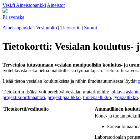
Vesi.fi
Aineistopankki
Aineistot
På svenska
Aineistopankki
|
Vesihuolto
|
Tietokortti
|
Suomi
Tietokortti: Vesialan koulutus-
Tervetuloa tutustumaan vesialan monipuolisiin koulutus- ja uram
työtehtävistä sekä tietoa mahdollisista työnantajista. Tietokortissa ve
Lisää tietoa vesialan koulutuksista ja niihin ilmoittautumisesta löydät
o
Tietokortin lisäksi voit perehtyä vesialan uratarinoihin:
johtava asiantu
projektikoordinaattori
,
projektipäällikkö
,
tuotepäällikkö
,
työpäällikkö
Tietokortti/vesihuolto
Ammatillinen koulut
Kone- ja tuotantoteknii
koneautomaatioa
Laboratorioalan perust