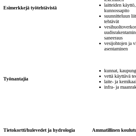
laitteiden käyttö,
Esimerkkejä työtehtävistä
kunnossapito
suunnitteluun lii
tehtävät
vesihuoltoverko
uudisrakentamin
saneeraus
vesijohtojen ja 
asentaminen
kunnat, kaupung
vettä käyttävä te
Työnantajia
laite- ja kemikaa
infra- ja maanra
Tietokortti/hulevedet ja hydrologia
Ammatillinen koulut