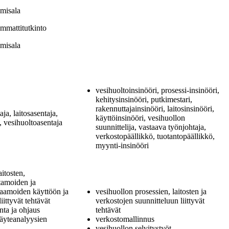
amisala
mmattitutkinto
amisala
vesihuoltoinsinööri, prosessi-insinööri,
kehitysinsinööri, putkimestari,
rakennuttajainsinööri, laitosinsinööri,
ja, laitosasentaja,
käyttöinsinööri, vesihuollon
, vesihuoltoasentaja
suunnittelija, vastaava työnjohtaja,
verkostopäällikkö, tuotantopäällikkö,
myynti-insinööri
itosten,
tamoiden ja
aamoiden käyttöön ja
vesihuollon prosessien, laitosten ja
ittyvät tehtävät
verkostojen suunnitteluun liittyvät
nta ja ohjaus
tehtävät
näyteanalyysien
verkostomallinnus
vesihuollon selvitystyöt