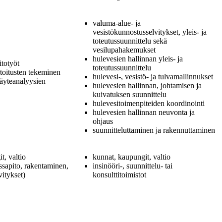
valuma-alue- ja
vesistökunnostusselvitykset, yleis- ja
toteutussuunnittelu sekä
vesilupahakemukset
hulevesien hallinnan yleis- ja
itotyöt
toteutussuunnittelu
rtoitusten tekeminen
hulevesi-, vesistö- ja tulvamallinnukset
näyteanalyysien
hulevesien hallinnan, johtamisen ja
kuivatuksen suunnittelu
hulevesitoimenpiteiden koordinointi
hulevesien hallinnan neuvonta ja
ohjaus
suunnitteluttaminen ja rakennuttaminen
t, valtio
kunnat, kaupungit, valtio
ssapito, rakentaminen,
insinööri-, suunnittelu- tai
vitykset)
konsulttitoimistot