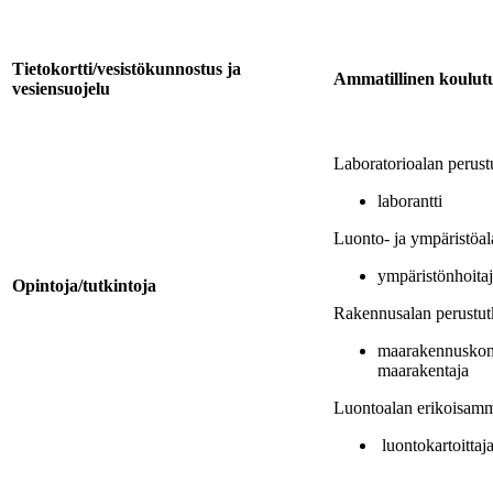
Tietokortti/vesistökunnostus ja
Ammatillinen koulut
vesiensuojelu
Laboratorioalan perust
laborantti
Luonto- ja ympäristöal
ympäristönhoita
Opintoja/tutkintoja
Rakennusalan perustut
maarakennuskone
maarakentaja
Luontoalan erikoisamma
luontokartoittaj