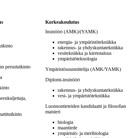
us
Korkeakoulutus
Insinööri (AMK)/(YAMK)
energia- ja ympäristötekniikka
utkinto
rakennus- ja yhdyskuntatekniikka
vesitekniikka ja kiertotalous
ympäristöteknologia
an perustutkinto
Ympäristösuunnittelija (AMK/YAMK)
ja
Diplomi-insinööri
kinto
rakennus- ja yhdyskuntatekniikka
vesi- ja ympäristötekniikka
enkuljettaja,
Luonnontieteiden kandidaatti ja filosofian
maisteri
ttitutkinto
biologia
a
maantiede
ympäristö- ja meribiologia