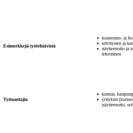
kunnostus- ja ho
selvitysten ja ka
Esimerkkejä työtehtävistä
näytteenotto ja 
tekeminen
kunnat, kaupungi
Työnantajia
yritykset (kunno
näytteenotto, sel