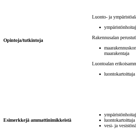
Luonto- ja ympäristöal
ympäristönhoita
Rakennusalan perustut
Opintoja/tutkintoja
maarakennuskone
maarakentaja
Luontoalan erikoisamma
luontokartoittaja
ympäristönhoita
Esimerkkejä ammattinimikkeistä
luontokartoittaja
vesi- ja vesistön