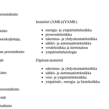
erustutkinto
Insinööri (AMK)/(YAMK)
energia- ja ympäristötekniikka
kinto
prosessitekniikka
rakennus- ja yhdyskuntatekniikka
enkuljettaja,
sähkö- ja automaatiotekniikka
vesitekniikka ja kiertotalous
an perustutkinto
ympäristöteknologia
aja
Diplomi-insinööri
rakennus- ja yhdyskuntatekniikka
kinto
sähkö- ja automaatiotekniikka
vesi- ja ympäristötekniikka
ympäristö-, energia- ja biotekniikka
perustutkinto
entti
tutkinto