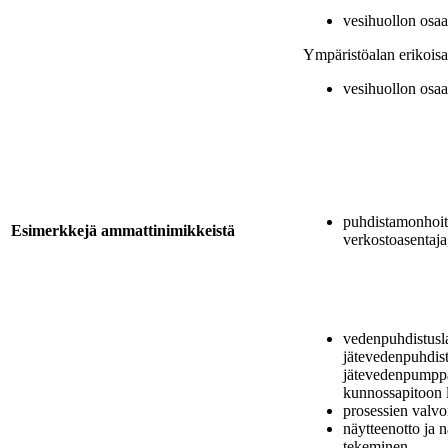
vesihuollon osa
Ympäristöalan erikoisa
vesihuollon osa
puhdistamonhoita
Esimerkkejä ammattinimikkeistä
verkostoasentaja
vedenpuhdistusla
jätevedenpuhdis
jätevedenpumpp
kunnossapitoon li
prosessien valvo
näytteenotto ja 
tekeminen