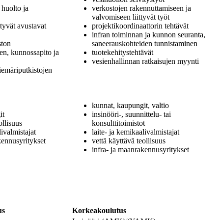
 huolto ja
verkostojen rakennuttamiseen ja
valvomiseen liittyvät työt
ttyvät avustavat
projektikoordinaattorin tehtävät
infran toiminnan ja kunnon seuranta,
ston
saneerauskohteiden tunnistaminen
en, kunnossapito ja
tuotekehitystehtävät
vesienhallinnan ratkaisujen myynti
viemäriputkistojen
kunnat, kaupungit, valtio
it
insinööri-, suunnittelu- tai
ollisuus
konsulttitoimistot
livalmistajat
laite- ja kemikaalivalmistajat
kennusyritykset
vettä käyttävä teollisuus
infra- ja maanrakennusyritykset
us
Korkeakoulutus