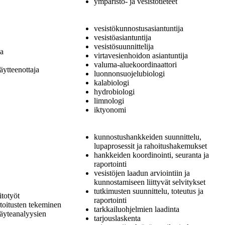
ympäristö- ja vesistötieteet
vesistökunnostusasiantuntija
vesistöasiantuntija
vesistösuunnittelija
ja
virtavesienhoidon asiantuntija
valuma-aluekoordinaattori
äytteenottaja
luonnonsuojelubiologi
kalabiologi
hydrobiologi
limnologi
iktyonomi
kunnostushankkeiden suunnittelu,
lupaprosessit ja rahoitushakemukset
hankkeiden koordinointi, seuranta ja
raportointi
vesistöjen laadun arviointiin ja
kunnostamiseen liittyvät selvitykset
tutkimusten suunnittelu, toteutus ja
itotyöt
raportointi
rtoitusten tekeminen
tarkkailuohjelmien laadinta
näyteanalyysien
tarjouslaskenta