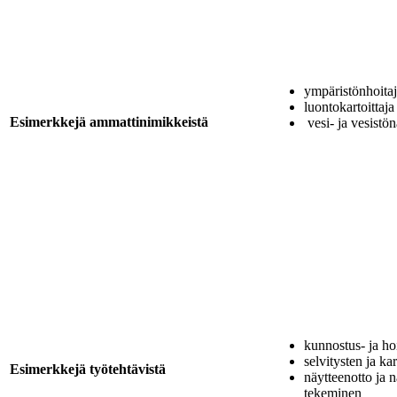
ympäristönhoita
luontokartoittaja
Esimerkkejä ammattinimikkeistä
vesi- ja vesistön
kunnostus- ja ho
selvitysten ja ka
Esimerkkejä työtehtävistä
näytteenotto ja 
tekeminen