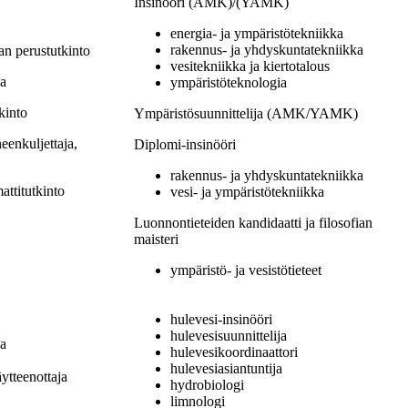
Insinööri (AMK)/(YAMK)
energia- ja ympäristötekniikka
rakennus- ja yhdyskuntatekniikka
an perustutkinto
vesitekniikka ja kiertotalous
ja
ympäristöteknologia
kinto
Ympäristösuunnittelija (AMK/YAMK)
enkuljettaja,
Diplomi-insinööri
rakennus- ja yhdyskuntatekniikka
ttitutkinto
vesi- ja ympäristötekniikka
Luonnontieteiden kandidaatti ja filosofian
maisteri
ympäristö- ja vesistötieteet
hulevesi-insinööri
hulevesisuunnittelija
ja
hulevesikoordinaattori
hulevesiasiantuntija
äytteenottaja
hydrobiologi
limnologi