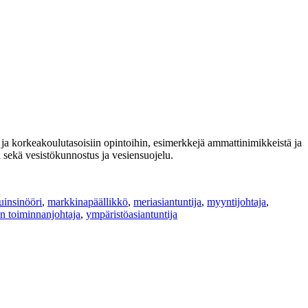
 ja korkeakoulutasoisiin opintoihin, esimerkkejä ammattinimikkeistä ja
a sekä vesistökunnostus ja vesiensuojelu.
tuinsinööri
,
markkinapäällikkö
,
meriasiantuntija
,
myyntijohtaja
,
n toiminnanjohtaja
,
ympäristöasiantuntija