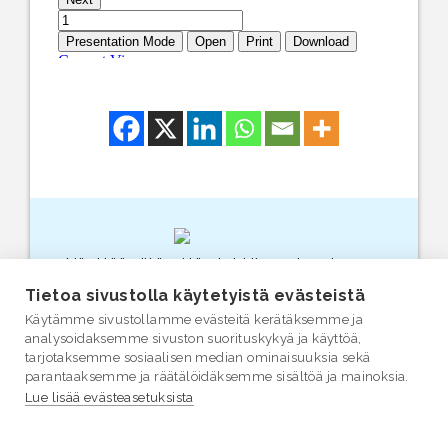
Näyttää siltä, että olet kiinnostunut
vesiasioista. Suosittelemme, että
Tietoa sivustolla käytetyistä evästeistä
tutustut myös varsinaiseen
vesi.fi
-
Käytämme sivustollamme evästeitä kerätäksemme ja
sivustoon (linkki avautuu uuteen
analysoidaksemme sivuston suorituskykyä ja käyttöä,
selainikkunaan.)
tarjotaksemme sosiaalisen median ominaisuuksia sekä
parantaaksemme ja räätälöidäksemme sisältöä ja mainoksia.
Lue lisää evästeasetuksista