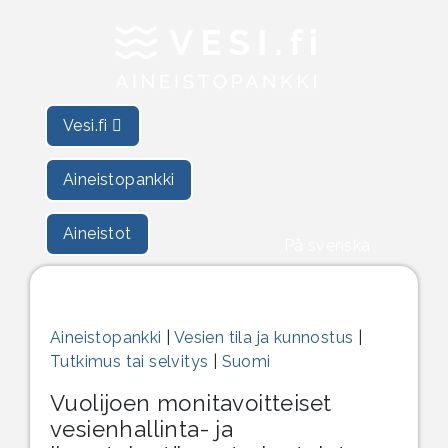
Vesi.fi
Aineistopankki
Aineistot
På svenska
Aineistopankki
|
Vesien tila ja kunnostus
|
Tutkimus tai selvitys
|
Suomi
Vuolijoen monitavoitteiset
vesienhallinta- ja