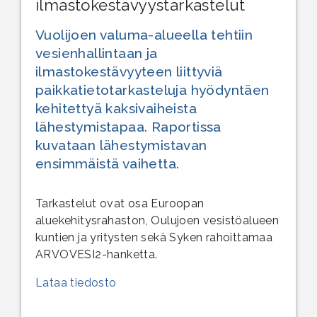
ilmastokestävyystarkastelut
Vuolijoen valuma-alueella tehtiin
vesienhallintaan ja
ilmastokestävyyteen liittyviä
paikkatietotarkasteluja hyödyntäen
kehitettyä kaksivaiheista
lähestymistapaa. Raportissa
kuvataan lähestymistavan
ensimmäistä vaihetta.
Tarkastelut ovat osa Euroopan
aluekehitysrahaston, Oulujoen vesistöalueen
kuntien ja yritysten sekä Syken rahoittamaa
ARVOVESI2-hanketta.
Lataa tiedosto