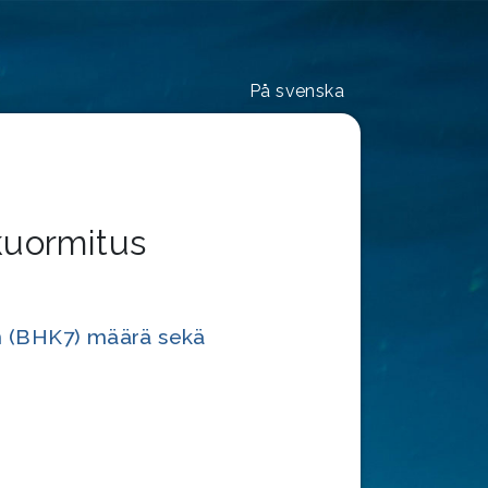
På svenska
kuormitus
en (BHK7) määrä sekä