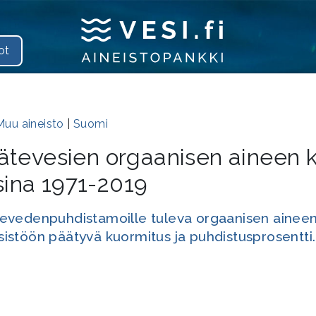
ot
Muu aineisto
|
Suomi
ätevesien orgaanisen aineen 
ina 1971-2019
ätevedenpuhdistamoille tuleva orgaanisen aine
sistöön päätyvä kuormitus ja puhdistusprosentti.